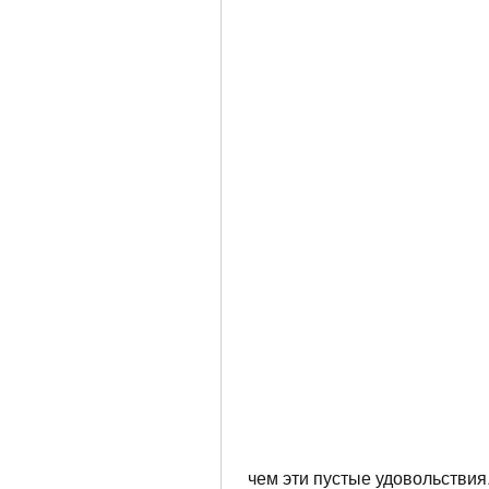
 чем эти пустые удовольствия. Во имя Иисуса Христа, кто пытается 