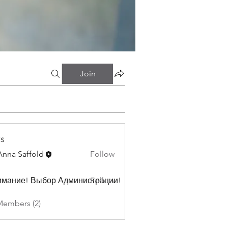
Join
s
Anna Saffold
Follow
имание! Выбор Администрации!
Follow
Members (2)